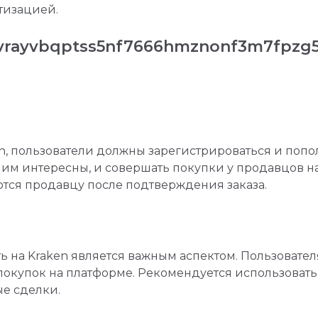
тизацией.
vrayvbqptss5nf7666hmznonf3m7fpzg
n, пользователи должны зарегистрироваться и попол
е им интересны, и совершать покупки у продавцов н
ются продавцу после подтверждения заказа.
ть на Kraken является важным аспектом. Пользовате
купок на платформе. Рекомендуется использовать 
е сделки.