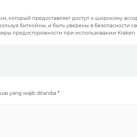
ии, который предоставляет доступ к широкому ассор
пользуя биткойны, и быть уверены в безопасности с
меры предосторожности при использовании Kraken.
uas yang wajib ditandai
*