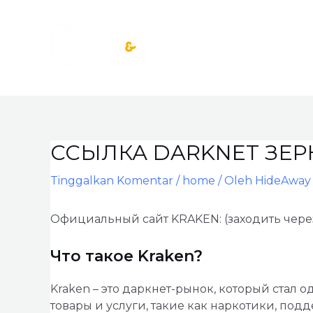
Lewati
ke
konten
ССЫЛКА DARKNET ЗЕР
Post
navigation
Tinggalkan Komentar
/
home
/ Oleh
HideAway 
Официальный сайт KRAKEN: (заходить через
Что такое Kraken?
Kraken – это даркнет-рынок, который стал 
товары и услуги, такие как наркотики, под