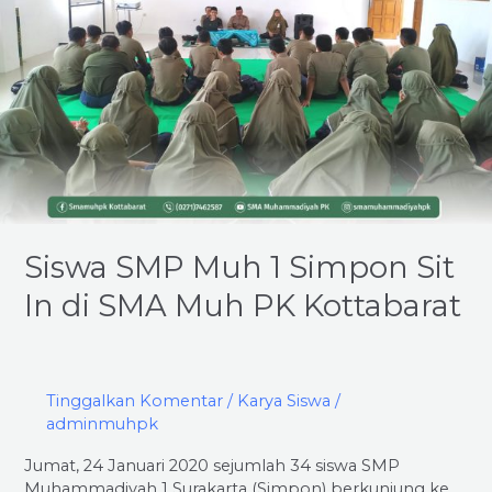
In
di
SMA
Muh
PK
Kottabarat
Siswa SMP Muh 1 Simpon Sit
In di SMA Muh PK Kottabarat
Tinggalkan Komentar
/
Karya Siswa
/
adminmuhpk
Jumat, 24 Januari 2020 sejumlah 34 siswa SMP
Muhammadiyah 1 Surakarta (Simpon) berkunjung ke