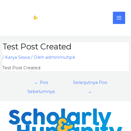
Lewati
MAI
ke
konten
ME
Post
Test Post Created
navigation
/
Karya Siswa
/ Oleh
adminmuhpk
Test Post Created
←
Pos
Selanjutnya Pos
Sebelumnya
→