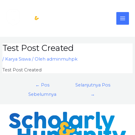
Lewati
MAI
ke
konten
ME
Post
Test Post Created
navigation
/
Karya Siswa
/ Oleh
adminmuhpk
Test Post Created
←
Pos
Selanjutnya Pos
Sebelumnya
→