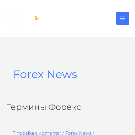
Lewati
MAI
ke
konten
ME
Forex News
Термины
Термины Форекс
Форекс
Tinggalkan Komentar
/
Forex News
/