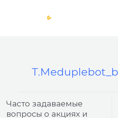
Lewati
ke
konten
T.meduplebot_b
Часто
Часто задаваемые
задаваемые
вопросы о акциях и
вопросы