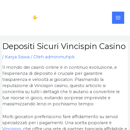
Lewati
MAI
ke
konten
ME
Post
Depositi Sicuri Vincispin Casino
navigation
/
Karya Siswa
/ Oleh
adminmuhpk
Il mondo dei casinò online è in continuo evoluzione, e
l’esperienza di deposito è cruciale per garantire
trasparenza e velocità ai giocatori. Plasmando la
reputazione di Vincispin casino, questo articolo si
concentra su tutti i dettagli che ti aiutano a convertire le
tue risorse in gioco, evitando sorprese impreviste e
massimizzando lenzi in pochissimo tempo.
Molti giocatori preferiscono fare affidamento su servizi
specializzati per i pagamenti. Una scelta popolare è
Vincispin
, che offre una rete di partner bancaria affidabile e