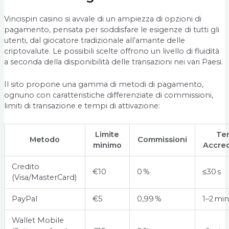
Vincispin casino si avvale di un ampiezza di opzioni di
pagamento, pensata per soddisfare le esigenze di tutti gli
utenti, dal giocatore tradizionale all’amante delle
criptovalute. Le possibili scelte offrono un livello di fluidità
a seconda della disponibilità delle transazioni nei vari Paesi.
Il sito propone una gamma di metodi di pagamento,
ognuno con caratteristiche differenziate di commissioni,
limiti di transazione e tempi di attivazione:
Limite
Te
Metodo
Commissioni
minimo
Accre
Credito
€10
0 %
≤30 s
(Visa/MasterCard)
PayPal
€5
0,99 %
1–2 mi
Wallet Mobile