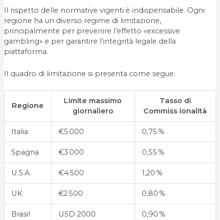
Il rispetto delle normative vigenti è indispensabile. Ogni
regione ha un diverso regime di limitazione,
principalmente per prevenire l’effetto «excessive
gambling» e per garantire l’integrità legale della
piattaforma.
Il quadro di limitazione si presenta come segue:
Limite massimo
Tasso di
Regione
giornaliero
Commiss ionalità
Italia
€5 000
0,75 %
Spagna
€3 000
0,55 %
U.S.A.
€4 500
1,20 %
UK
€2 500
0,80 %
Brasil
USD 2000
0,90 %