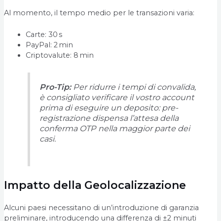
Al momento, il tempo medio per le transazioni varia:
Carte: 30 s
PayPal: 2 min
Criptovalute: 8 min
Pro-Tip:
Per ridurre i tempi di convalida,
è consigliato verificare il vostro account
prima di eseguire un deposito: pre-
registrazione dispensa l’attesa della
conferma OTP nella maggior parte dei
casi.
Impatto della Geolocalizzazione
Alcuni paesi necessitano di un’introduzione di garanzia
preliminare, introducendo una differenza di ±2 minuti