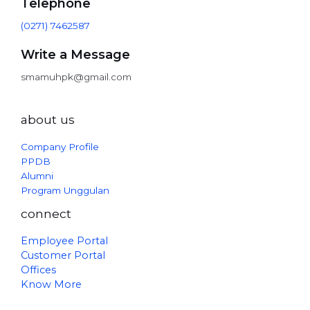
Telephone
(0271) 7462587
Write a Message
smamuhpk@gmail.com
about us
Company Profile
PPDB
Alumni
Program Unggulan
connect
Employee Portal
Customer Portal
Offices
Know More