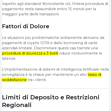
rispetto agli standard. Nonostante ciò, l’intera procedura di
pagamento resta riassumibile entro 15 minuti per la
maggior parte delle transazioni.
Fattori di Dolore
Le situazioni più problematiche solitamente derivano da
pagamenti di crypto IOTA e dallo borrowing di carte
aziendali limitate. Discriminare questi casi tramite una
procedura di sicurezza a 3 livelli
riduce notevolmente le
latenze.
L’implementazione di sistemi di Intelligenza Artificiale nella
sorveglianza è la chiave per mantenere un alto
tasso di
soddisfazione
tra i clienti.
Limiti di Deposito e Restrizioni
Regionali