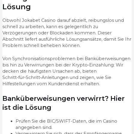
Lösung
Obwohl Jokabet Casino darauf abzielt, reibungslos und
schnell zu arbeiten, kann es gelegentlich zu
Verzögerungen oder Blockaden kommen. Dieser
Abschnitt liefert ausführliche Lösungsansätze, damit Sie Ihr
Problem schnell beheben können.
Von Synchronisationsproblemen bei Banküberweisungen
bis hin zu Verwirrungen bei der Krypto‑Einzahlung: Wir
decken die häufigsten Ursachen ab, bieten
Schritt‑für‑Schritt‑Anleitungen und zeigen, wie Sie
Hilfestellungen vom Kundendienst erhalten.
Banküberweisungen verwirrt? Hier
ist die Lösung
Prüfen Sie die BIC/SWIFT-Daten, die im Casino
angegeben sind.
Vergewissern Sie sich, dass der Empfängername