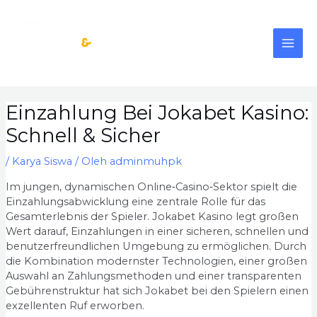
Lewati
MAI
ke
konten
ME
Post
Einzahlung Bei Jokabet Kasino:
navigation
Schnell & Sicher
/
Karya Siswa
/ Oleh
adminmuhpk
Im jungen, dynamischen Online‑Casino‑Sektor spielt die
Einzahlungsabwicklung eine zentrale Rolle für das
Gesamterlebnis der Spieler. Jokabet Kasino legt großen
Wert darauf, Einzahlungen in einer sicheren, schnellen und
benutzerfreundlichen Umgebung zu ermöglichen. Durch
die Kombination modernster Technologien, einer großen
Auswahl an Zahlungsmethoden und einer transparenten
Gebührenstruktur hat sich Jokabet bei den Spielern einen
exzellenten Ruf erworben.