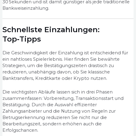
30 Sekunden und ist damit günstiger als jede traditionelle
Bankweiseinzahlung.
Schnellste Einzahlungen:
Top‑Tipps
Die Geschwindigkeit der Einzahlung ist entscheidend für
ein nahtloses Spielerlebnis. Hier finden Sie bewährte
Strategien, um die Bestätigungszeiten drastisch zu
reduzieren, unabhängig davon, ob Sie klassische
Banktransfers, Kreditkarte oder Krypto nutzen.
Die wichtigsten Abläufe lassen sich in drei Phasen
zusammenfassen: Vorbereitung, Transaktionsstart und
Bestätigung. Durch die Auswahl effizienter
Zahlungsanbieter und die Nutzung von Regeln zur
Betrugserkennung reduzieren Sie nicht nur die
Bearbeitungszeit, sondern erhöhen auch die
Erfolgschancen.