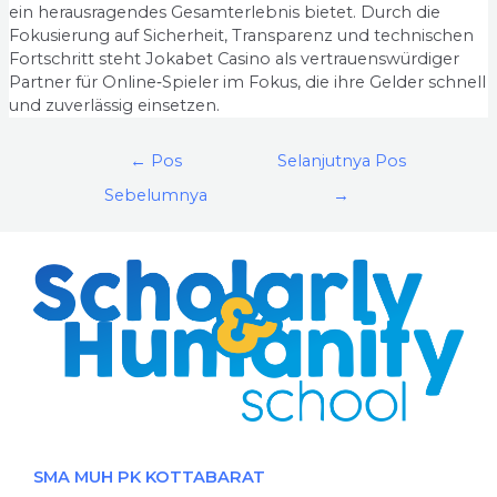
ein herausragendes Gesamterlebnis bietet. Durch die
Fokusierung auf Sicherheit, Transparenz und technischen
Fortschritt steht Jokabet Casino als vertrauenswürdiger
Partner für Online‑Spieler im Fokus, die ihre Gelder schnell
und zuverlässig einsetzen.
←
Pos
Selanjutnya Pos
Sebelumnya
→
SMA MUH PK KOTTABARAT