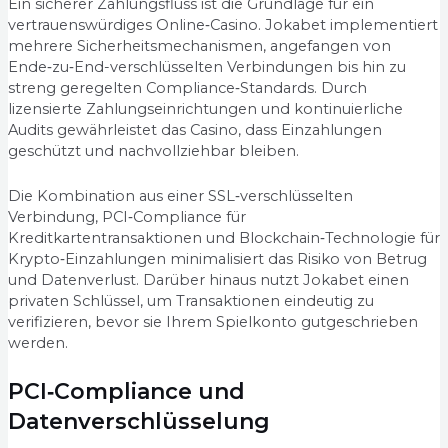
Ein sicherer Zahlungsfluss ist die Grundlage für ein
vertrauenswürdiges Online‑Casino. Jokabet implementiert
mehrere Sicherheitsmechanismen, angefangen von
Ende‑zu‑End-verschlüsselten Verbindungen bis hin zu
streng geregelten Compliance‑Standards. Durch
lizensierte Zahlungseinrichtungen und kontinuierliche
Audits gewährleistet das Casino, dass Einzahlungen
geschützt und nachvollziehbar bleiben.
Die Kombination aus einer SSL‑verschlüsselten
Verbindung, PCI‑Compliance für
Kreditkartentransaktionen und Blockchain‑Technologie für
Krypto‑Einzahlungen minimalisiert das Risiko von Betrug
und Datenverlust. Darüber hinaus nutzt Jokabet einen
privaten Schlüssel, um Transaktionen eindeutig zu
verifizieren, bevor sie Ihrem Spielkonto gutgeschrieben
werden.
PCI‑Compliance und
Datenverschlüsselung