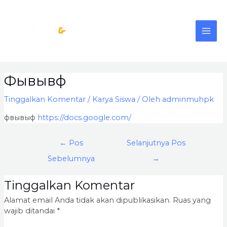
Lewati
MAI
ke
konten
ME
Post
Фывывф
navigation
Tinggalkan Komentar
/
Karya Siswa
/ Oleh
adminmuhpk
фвывыф
https://docs.google.com/
←
Pos
Selanjutnya Pos
Sebelumnya
→
Tinggalkan Komentar
Alamat email Anda tidak akan dipublikasikan.
Ruas yang
wajib ditandai
*