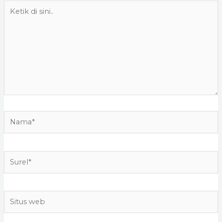
Ketik
di
sini..
Nama*
Surel*
Situs
web