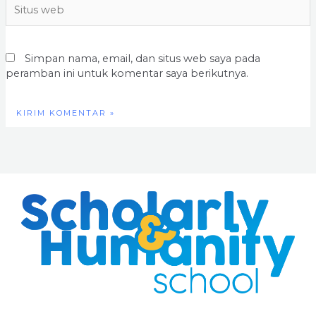
Situs
web
Simpan nama, email, dan situs web saya pada
peramban ini untuk komentar saya berikutnya.