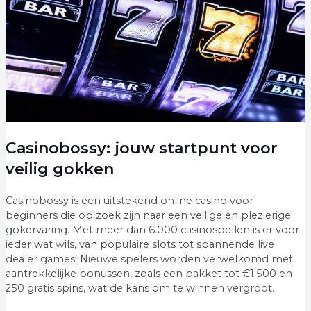
Casinobossy: jouw startpunt voor
veilig gokken
Casinobossy is een uitstekend online casino voor
beginners die op zoek zijn naar een veilige en plezierige
gokervaring. Met meer dan 6.000 casinospellen is er voor
ieder wat wils, van populaire slots tot spannende live
dealer games. Nieuwe spelers worden verwelkomd met
aantrekkelijke bonussen, zoals een pakket tot €1.500 en
250 gratis spins, wat de kans om te winnen vergroot.