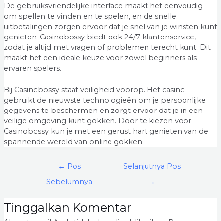
De gebruiksvriendelijke interface maakt het eenvoudig
om spellen te vinden en te spelen, en de snelle
uitbetalingen zorgen ervoor dat je snel van je winsten kunt
genieten. Casinobossy biedt ook 24/7 klantenservice,
zodat je altijd met vragen of problemen terecht kunt. Dit
maakt het een ideale keuze voor zowel beginners als
ervaren spelers.
Bij Casinobossy staat veiligheid voorop. Het casino
gebruikt de nieuwste technologieën om je persoonlijke
gegevens te beschermen en zorgt ervoor dat je in een
veilige omgeving kunt gokken. Door te kiezen voor
Casinobossy kun je met een gerust hart genieten van de
spannende wereld van online gokken.
←
Pos
Selanjutnya Pos
Sebelumnya
→
Tinggalkan Komentar