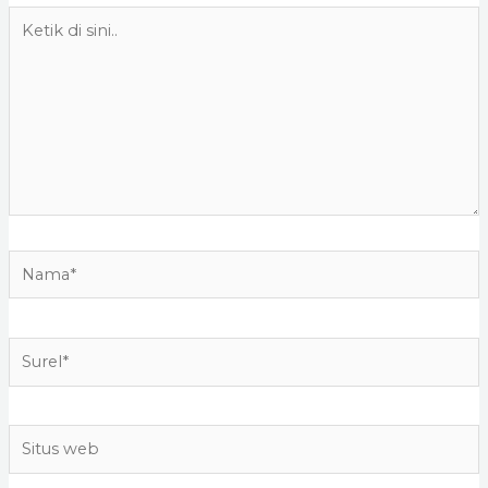
Ketik
di
sini..
Nama*
Surel*
Situs
web