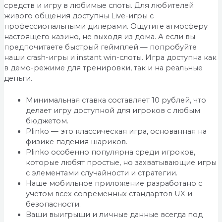
средств и игру в любимые слоты. Для любителей
живого общения доступны Live-игры с
профессиональными дилерами. Ощутите атмосферу
настоящего казино, не выходя из дома. А если вы
предпочитаете быстрый геймплей — попробуйте
наши crash-игры и instant win-слоты. Игра доступна как
в демо-режиме для тренировки, так и на реальные
деньги.
Минимальная ставка составляет 10 рублей, что
делает игру доступной для игроков с любым
бюджетом.
Plinko — это классическая игра, основанная на
физике падения шариков.
Plinko особенно популярна среди игроков,
которые любят простые, но захватывающие игры
с элементами случайности и стратегии.
Наше мобильное приложение разработано с
учётом всех современных стандартов UX и
безопасности.
Ваши выигрыши и личные данные всегда под