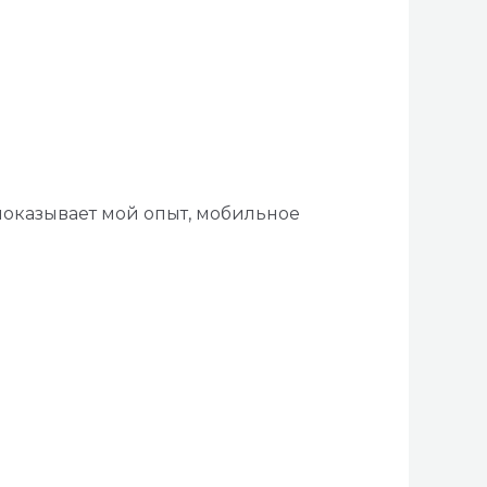
показывает мой опыт, мобильное