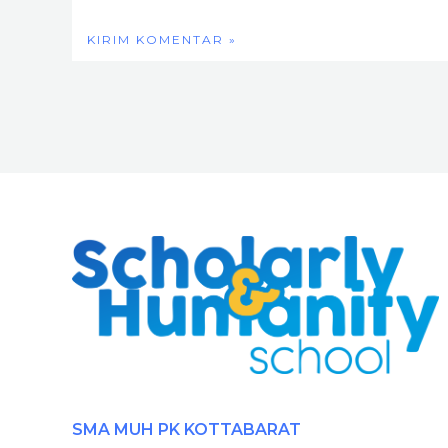
SMA MUH PK KOTTABARAT