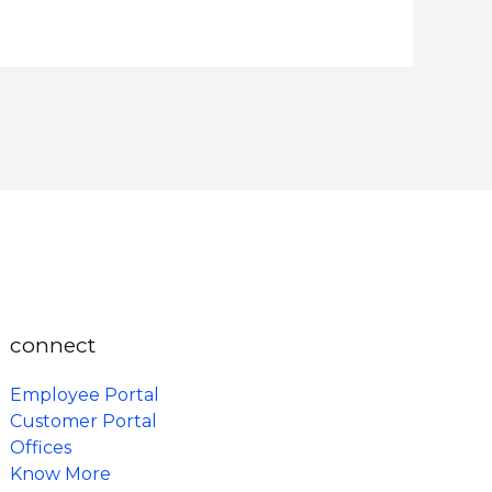
connect
Employee Portal
Customer Portal
Offices
Know More