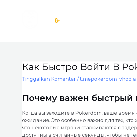
Lewati
ke
konten
Как Быстро Войти В P
Post
navigation
Tinggalkan Komentar
/
t.mepokerdom_vhod a
Почему важен быстрый 
Когда вы заходите в Pokerdom, ваше время – 
ожидание. Это особенно важно для тех, кто 
что некоторые игроки сталкиваются с заде
доступны в считанные секунды, чтобы не тер