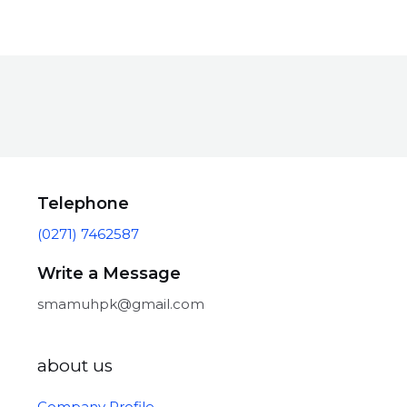
Telephone
(0271) 7462587
Write a Message
smamuhpk@gmail.com
about us
Company Profile