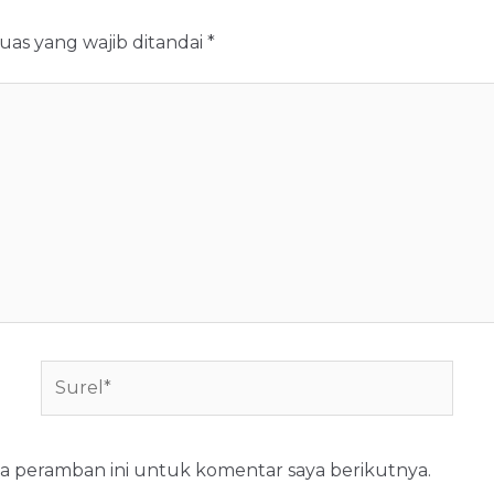
uas yang wajib ditandai
*
Surel*
da peramban ini untuk komentar saya berikutnya.