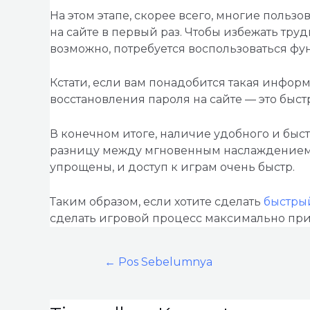
На этом этапе, скорее всего, многие польз
на сайте в первый раз. Чтобы избежать тру
возможно, потребуется воспользоваться фу
Кстати, если вам понадобится такая информ
восстановления пароля на сайте — это быстр
В конечном итоге, наличие удобного и быст
разницу между мгновенным наслаждением 
упрощены, и доступ к играм очень быстр.
Таким образом, если хотите сделать
быстры
сделать игровой процесс максимально пр
←
Pos Sebelumnya