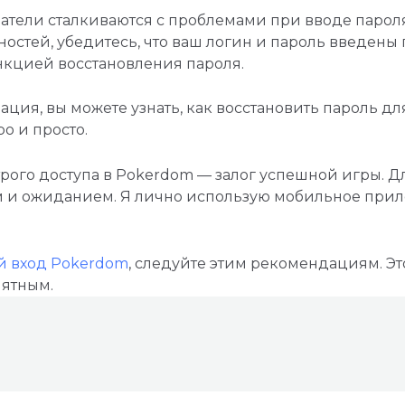
ователи сталкиваются с проблемами при вводе парол
дностей, убедитесь, что ваш логин и пароль введены
нкцией восстановления пароля.
ация, вы можете узнать, как восстановить пароль дл
о и просто.
рого доступа в Pokerdom — залог успешной игры. Д
и ожиданием. Я лично использую мобильное прилож
й вход Pokerdom
, следуйте этим рекомендациям. Э
иятным.