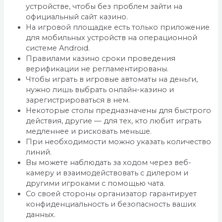
устройстве, чтобы без проблем зайти на
официальный сайт казино.
На игровой площадке есть только приложение
для мобильных устройств на операционной
системе Android.
Правилами казино сроки проведения
верификации не регламентированы.
Чтобы играть в игровые автоматы на деньги,
нужно лишь выбрать онлайн-казино и
зарегистрироваться в нем.
Некоторые столы предназначены для быстрого
действия, другие — для тех, кто любит играть
медленнее и рисковать меньше.
При необходимости можно указать количество
линий.
Вы можете наблюдать за ходом через веб-
камеру и взаимодействовать с дилером и
другими игроками с помощью чата.
Со своей стороны организатор гарантирует
конфиденциальность и безопасность ваших
данных.