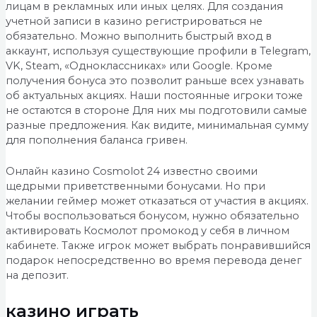
лицам в рекламных или иных целях. Для создания
учетной записи в казино регистрироваться не
обязательно. Можно выполнить быстрый вход в
аккаунт, используя существующие профили в Telegram,
VK, Steam, «Одноклассниках» или Google. Кроме
получения бонуса это позволит раньше всех узнавать
об актуальных акциях. Наши постоянные игроки тоже
не остаются в стороне Для них мы подготовили самые
разные предложения. Как видите, минимальная сумму
для пополнения баланса гривен.
Онлайн казино Cosmolot 24 известно своими
щедрыми приветственными бонусами. Но при
желании геймер может отказаться от участия в акциях.
Чтобы воспользоваться бонусом, нужно обязательно
активировать Космолот промокод у себя в личном
кабинете. Также игрок может выбрать понравившийся
подарок непосредственно во время перевода денег
на депозит.
казино играть