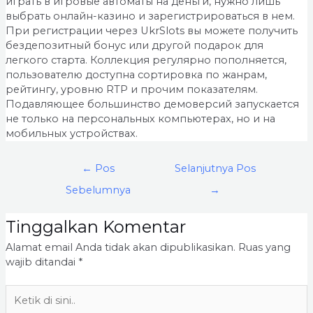
играть в игровые автоматы на деньги, нужно лишь
выбрать онлайн-казино и зарегистрироваться в нем.
При регистрации через UkrSlots вы можете получить
бездепозитный бонус или другой подарок для
легкого старта. Коллекция регулярно пополняется,
пользователю доступна сортировка по жанрам,
рейтингу, уровню RTP и прочим показателям.
Подавляющее большинство демоверсий запускается
не только на персональных компьютерах, но и на
мобильных устройствах.
←
Pos
Selanjutnya Pos
Sebelumnya
→
Tinggalkan Komentar
Alamat email Anda tidak akan dipublikasikan.
Ruas yang
wajib ditandai
*
Ketik
di