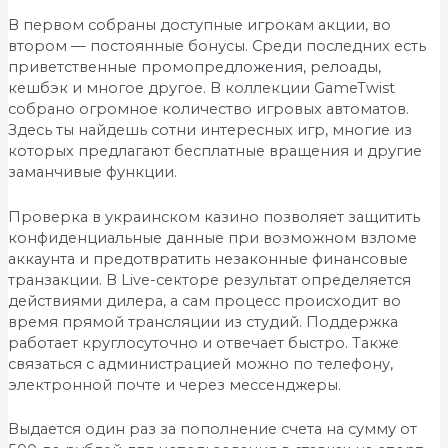
В первом собраны доступные игрокам акции, во
втором — постоянные бонусы. Среди последних есть
приветственные промопредложения, релоады,
кешбэк и многое другое. В коллекции GameTwist
собрано огромное количество игровых автоматов.
Здесь ты найдешь сотни интересных игр, многие из
которых предлагают бесплатные вращения и другие
заманчивые функции.
Проверка в украинском казино позволяет защитить
конфиденциальные данные при возможном взломе
аккаунта и предотвратить незаконные финансовые
транзакции. В Live-секторе результат определяется
действиями дилера, а сам процесс происходит во
время прямой трансляции из студий. Поддержка
работает круглосуточно и отвечает быстро. Также
связаться с администрацией можно по телефону,
электронной почте и через мессенджеры.
Выдается один раз за пополнение счета на сумму от