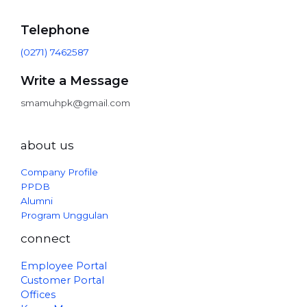
Telephone
(0271) 7462587
Write a Message
smamuhpk@gmail.com
about us
Company Profile
PPDB
Alumni
Program Unggulan
connect
Employee Portal
Customer Portal
Offices