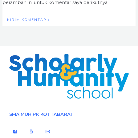
peramban ini untuk komentar saya berikutnya.
SMA MUH PK KOTTABARAT