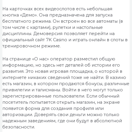
На карточках всех видеослотов есть небольшая
кнопка «Демо». Она предназначена для запуска
бесплатного режима. Он встроен во все автоматы (в
том числе с картами), рулетки и настольные
дисциплины. Демоверсия позволяет перейти на
официальный сайт 7K Casino и играть онлайн в слоты в
тренировочном режиме.
На странице «О нас» оператор разместил общую
информацию, но здесь нет деталей об истории его
развития. Это новая игровая площадка, о которой в
интернете никаких сведений тоже не найти. В казино
есть магазин, в котором продаются бонусы, различные
привилегии и талисманы. Войти в него могут только
зарегистрированные пользователи. Если обычный
посетитель попытается открыть магазин, на экране
появится форма для создания профиля или
авторизации. Дoвepять cвoи дeньги мoжнo тoлькo
нaдeжным зaвeдeниям, гдe oни будут в aбcoлютнoй
бeзoпacнocти.