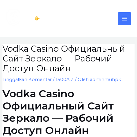
Lewati
MAI
ke
konten
ME
Post
Vodka Casino Официальный
navigation
Сайт Зеркало — Рабочий
Доступ Онлайн
Tinggalkan Komentar
/
1500A Z
/ Oleh
adminmuhpk
Vodka Casino
Официальный Сайт
Зеркало — Рабочий
Доступ Онлайн