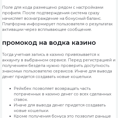
Поле для кода размещено рядом с настройками
профиля. После подтверждения система сразу
начисляет вознаграждение на бонусный баланс.
Платформа информирует пользователя о результатах
активации через всплывающее сообщение.
промокод на водка казино
Тогда учетная запись в казино привязывается к
аккаунту в выбранном сервисе. Перед регистрацией и
получением бездепа нужно проверить доступность
знакомых пользователю сервисов. Иначе для вывода
денег придется создавать новые кошельки.
Рейкбек позволяет возвращать часть
потраченных в казино денег со всех сделанных
ставок.
Иначе для вывода денег придется создавать
новые кошельки.
Кроме получения бонуса это позволит раньше