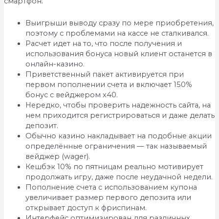
смартфон.
Выигрыши выводу сразу по мере приобретения,
поэтому с проблемами на кассе не сталкивался.
Расчет идет на то, что после получения и
использования бонуса новый клиент останется в
онлайн-казино.
Приветственный пакет активируется при
первом пополнении счета и включает 150%
бонус с вейджером x40.
Нередко, чтобы проверить надежность сайта, на
нем приходится регистрироваться и даже делать
депозит.
Обычно казино накладывает на подобные акции
определённые ограничения — так называемый
вейджер (wager).
Кешбэк 10% по пятницам реально мотивирует
продолжать игру, даже после неудачной недели.
Пополнение счета с использованием купона
увеличивает размер первого депозита или
открывает доступ к фриспинам.
Интерфейс оптимизирован для различных