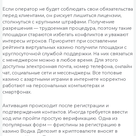
Если оператор не будет соблюдать свои обязательства
перед клиентами, он рискует лишиться лицензии,
столкнуться с крупными штрафами. Получение
разрешения — трудоемкая процедура, поэтому такие
площадки стараются избегать конфликтов и уважают
интересы игроков. Приоритет при составлении
рейтинга виртуальных казино получили площадки с
круглосуточной службой поддержки. На них связаться
с менеджером можно в любое время. Для этого
доступны электронная почта, номер телефона, онлайн
чат, социальные сети и мессенджеры. Все топовые
казино с азартными играми в интернете корректно
работают на персональных компьютерах и
смартфонах.
Активация происходит после регистрации и
подтверждения контактов. Иногда требуется ввести
код или пройти простую верификацию. Одна из
популярных форм — фриспины за регистрацию в
казино Водка. Депозит в криптовалюте вносят в