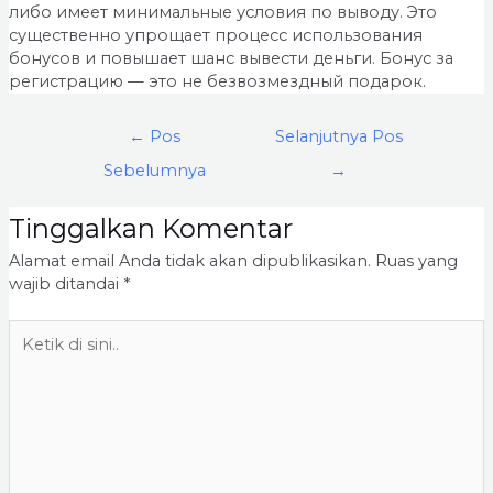
либо имеет минимальные условия по выводу. Это
существенно упрощает процесс использования
бонусов и повышает шанс вывести деньги. Бонус за
регистрацию — это не безвозмездный подарок.
←
Pos
Selanjutnya Pos
Sebelumnya
→
Tinggalkan Komentar
Alamat email Anda tidak akan dipublikasikan.
Ruas yang
wajib ditandai
*
Ketik
di
sini..