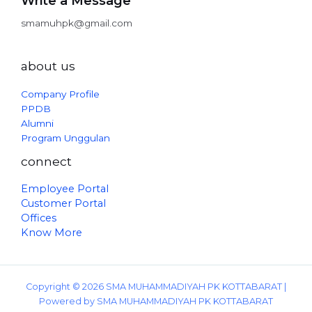
Write a Message
smamuhpk@gmail.com
about us
Company Profile
PPDB
Alumni
Program Unggulan
connect
Employee Portal
Customer Portal
Offices
Know More
Copyright © 2026 SMA MUHAMMADIYAH PK KOTTABARAT |
Powered by SMA MUHAMMADIYAH PK KOTTABARAT