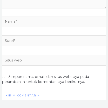
Nama*
Surel*
Situs
web
Simpan nama, email, dan situs web saya pada
peramban ini untuk komentar saya berikutnya.