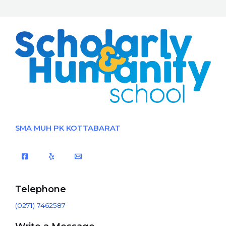
SMA MUH PK KOTTABARAT
Telephone
(0271) 7462587