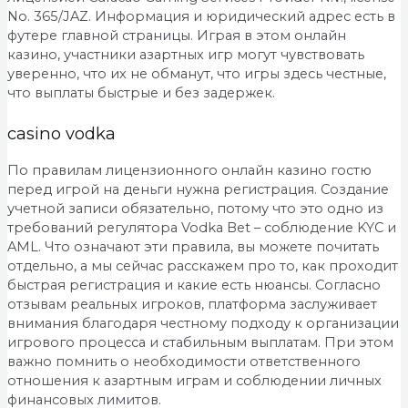
No. 365/JAZ. Информация и юридический адрес есть в
футере главной страницы. Играя в этом онлайн
казино, участники азартных игр могут чувствовать
уверенно, что их не обманут, что игры здесь честные,
что выплаты быстрые и без задержек.
casino vodka
По правилам лицензионного онлайн казино гостю
перед игрой на деньги нужна регистрация. Создание
учетной записи обязательно, потому что это одно из
требований регулятора Vodka Bet – соблюдение KYC и
AML. Что означают эти правила, вы можете почитать
отдельно, а мы сейчас расскажем про то, как проходит
быстрая регистрация и какие есть нюансы. Согласно
отзывам реальных игроков, платформа заслуживает
внимания благодаря честному подходу к организации
игрового процесса и стабильным выплатам. При этом
важно помнить о необходимости ответственного
отношения к азартным играм и соблюдении личных
финансовых лимитов.