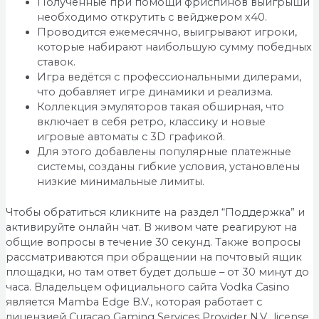
Полученные при помощи фриспинов выигрыши
необходимо открутить с вейджером х40.
Проводится ежемесячно, выигрывают игроки,
которые набирают наибольшую сумму победных
ставок.
Игра ведётся с профессиональными дилерами,
что добавляет игре динамики и реализма.
Коллекция эмуляторов такая обширная, что
включает в себя ретро, классику и новые
игровые автоматы с 3D графикой.
Для этого добавлены популярные платежные
системы, созданы гибкие условия, установлены
низкие минимальные лимиты.
Чтобы обратиться кликните на раздел “Поддержка” и
активируйте онлайн чат. В живом чате реагируют на
общие вопросы в течение 30 секунд. Также вопросы
рассматриваются при обращении на почтовый ящик
площадки, но там ответ будет дольше – от 30 минут до
часа. Владельцем официального сайта Vodka Casino
является Mamba Edge B.V., которая работает с
лицензией Curacao Gaming Services Provider N.V., license