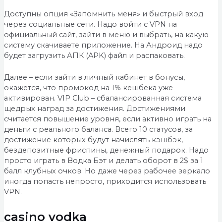
Доступны опция «Запомнить меня» и быстрый вход
через социальные сети. Надо войти с VPN на
официальный сайт, зайти в меню и выбрать, на какую
систему скачиваете приложение. На Андроид надо
будет загрузить АПК (APK) файл и распаковать.
Далее – если зайти в личный кабинет в бонусы,
окажется, что промокод на 1% кешбека уже
активирован. VIP Club – сбалансированная система
щедрых наград за достижения. Достижениями
считается повышение уровня, если активно играть на
деньги с реального баланса. Всего 10 статусов, за
достижение которых будут начислять кэшбэк,
бездепозитные фриспины, денежный подарок. Надо
просто играть в Водка Бэт и делать оборот в 2$ за 1
балл клубных очков. Но даже через рабочее зеркало
иногда попасть непросто, приходится использовать
VPN.
casino vodka