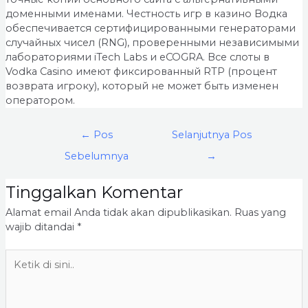
доменными именами. Честность игр в казино Водка
обеспечивается сертифицированными генераторами
случайных чисел (RNG), проверенными независимыми
лабораториями iTech Labs и eCOGRA. Все слоты в
Vodka Casino имеют фиксированный RTP (процент
возврата игроку), который не может быть изменен
оператором.
←
Pos
Selanjutnya Pos
Sebelumnya
→
Tinggalkan Komentar
Alamat email Anda tidak akan dipublikasikan.
Ruas yang
wajib ditandai
*
Ketik
di
sini..