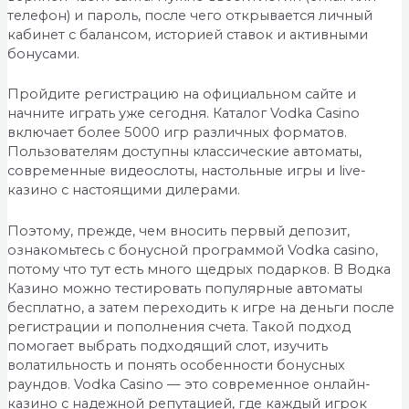
телефон) и пароль, после чего открывается личный
кабинет с балансом, историей ставок и активными
бонусами.
Пройдите регистрацию на официальном сайте и
начните играть уже сегодня. Каталог Vodka Casino
включает более 5000 игр различных форматов.
Пользователям доступны классические автоматы,
современные видеослоты, настольные игры и live-
казино с настоящими дилерами.
Поэтому, прежде, чем вносить первый депозит,
ознакомьтесь с бонусной программой Vodka casino,
потому что тут есть много щедрых подарков. В Водка
Казино можно тестировать популярные автоматы
бесплатно, а затем переходить к игре на деньги после
регистрации и пополнения счета. Такой подход
помогает выбрать подходящий слот, изучить
волатильность и понять особенности бонусных
раундов. Vodka Casino — это современное онлайн-
казино с надежной репутацией, где каждый игрок