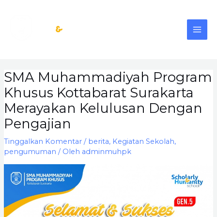
Lewati
MAI
ke
konten
ME
Post
SMA Muhammadiyah Program
navigation
Khusus Kottabarat Surakarta
Merayakan Kelulusan Dengan
Pengajian
Tinggalkan Komentar
/
berita
,
Kegiatan Sekolah
,
pengumuman
/ Oleh
adminmuhpk